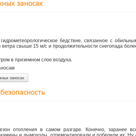
жных заносах
ометеорологическое бедствие, связанное с обильны
и ветра свыше 15 м/с и продолжительности снегопада боле
ом в приземном слое воздуха.
заносам
жных заносах
 безопасность
топления в самом разгаре. Конечно, заранее вс
, камины и дымоходы, отремонтировали и побелили их. Ну 