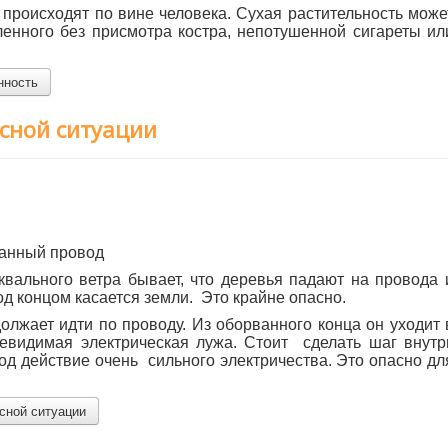
 происходят по вине человека. Сухая растительность може
ленного без присмотра костра, непотушенной сигареты ил
нность
асной ситуации
ванный провод
го ветра бывает, что деревья падают на провода 
д концом касается земли. Это крайне опасно.
т идти по проводу. Из оборванного конца он уходит 
невидимая электрическая лужа. Стоит сделать шаг внутр
од действие очень сильного электричества. Это опасно дл
сной ситуации