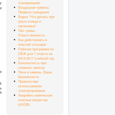
планирование
т
Воздушная тревога.
и
Правила поведения
Видео "Что делать при
укусе клеща и
насекомых"
Пал травы.
Ответственность
Как действовать в
опасной ситуации
Рабочая программа по
ОБЖ для 7 класса на
2016-2017 учебный год
Безопасность при
снежных заносах
и
Печи и камины. Ваша
безопасность
Правила при
в
использовании
ь
электроприборов
я
Аварийно химические
опасные вещества
(АХОВ)