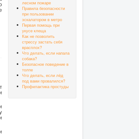
лесном пожаре
о
Правила безопасности
е
при пользовании
эскалатором в метро
Первая помощь при
укусе клеща
Как не позволить
стрессу застать себя
врасплох?
Что делать, если напала
собака?
Безопасное поведение в
толпе
Что делать, если лёд
под вами провалился?
Профилактика простуды
т
и
и
у
и
и