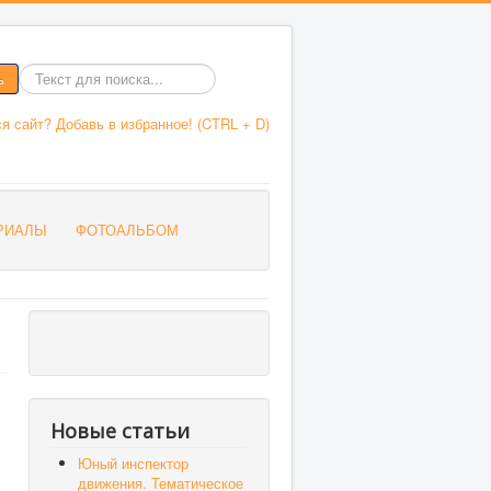
ь
Введите
текст
я сайт? Добавь в избранное! (CTRL + D)
для
поиска
РИАЛЫ
ФОТОАЛЬБОМ
Новые статьи
Юный инспектор
движения. Тематическое