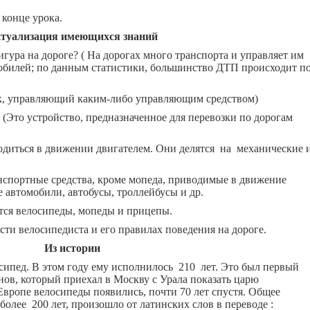
 конце урока.
туализация имеющихся знаний
игура на дороге? ( На дорогах много транспорта и управляет им
мобилей; по данным статистики, большинство ДТП происходит п
век, управляющий каким-либо управляющим средством)
? (Это устройство, предназначенное для перевозки по дорогам
одиться в движении двигателем. Они делятся на механические 
нспортные средства, кроме мопеда, приводимые в движение
е автомобили, автобусы, троллейбусы и др.
 велосипеды, мопеды и прицепы.
ти велосипедиста и его правилах поведения на дороге.
Из истории
осипед. В этом году ему исполнилось 210 лет. Это был первый
нов, который приехал в Москву с Урала показать царю
Европе велосипеды появились, почти 70 лет спустя. Общее
более 200 лет, произошло от латинских слов в переводе :