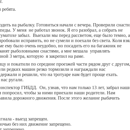
т.
 ребята.
ь на рыбалку. Готовиться начали с вечера. Проверили снасти
еды. У меня не работал звонок. Я его разобрал, а собрать не
 суматохе забыл. Выехали мы перед рассветом, еще было темно, а
опробовали исправить, но не сумели и поехали без света. Коля взя
раме ему было очень неудобно, но посадить его на багажник не
 занят рыболовными снастями, а мне мешала управлять
ной 3 метра, которую я закрепил на раме.
цу и покатили по середине проезжей части рядом друг с другом
ли редких машин резко тормозили и награждали нас
ержали и решили, что на тротуаре нам будет проще ехать.
нас ругали.
пектор ГИБДД. Он, узнав, что нам только 13 лет, забрал наш
 попросил, чтобы за ними приехали наши родители. Нам
авила дорожного движения. После этого желание рыбачить
гнала - выезд запрещен.
ночью без них движение запрещено.
т запрещено.