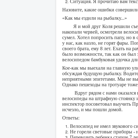
Ситуация. Я прочитаю вам текс
Назовите, какие ошибки совершили
«Как мы ездили на рыбалку...»
Я и мой друг Коля решили съездит
накопали червей, осмотрели велосип
сумел. Хотел попросить папу, но в
у нас, как назло, не горят фары. П
своего брата, ему 8 лет. Ехать на 
было возможности, так как он был
велосипедом бамбуковая удочка дли
Кое-как мы выехали на главную ули
обсуждая будущую рыбалку. Водите
неприятными эпитетами. Мы не выд
Однако пешеходы на тротуаре тоже 
Вдруг рядом с нами оказался инс
велосипеды на штрафную стоянку и
инспектор посоветовал выучить Пр
исчезло, и мы пошли домой.
Ответы:
Велосипед не имел звукового си
Не горели световые приборы - 
Перевозить ребенка старше 7 ле