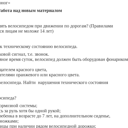
ног»
абота над новым материалом
лять велосипедом при движении по дорогам? (Правилами
я лицам не моложе 14 лет)
к техническому состоянию велосипеда.
овой сигнал, т.е. звонок.
мное время суток, велосипед должен быть оборудован фонариком
щателем красного цвета,
ателями оранжевого или красного цвета.
велосипеда. Найти нарушения технического состояния
осипеда?
тормозной системы;
ь за руль хотя бы одной рукой;
ебенка в возрасте до 7 лет, на дополнительном сиденье,
ножками;
улицы при наличии рядом велосипедной дорожки;