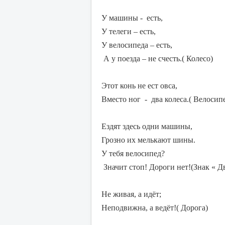
У машины - есть,
У телеги – есть,
У велосипеда – есть,
А у поезда – не счесть.( Колесо)
Этот конь не ест овса,
Вместо ног - два колеса.( Велосип
Ездят здесь одни машины,
Грозно их мелькают шины.
У тебя велосипед?
Значит стоп! Дороги нет!(Знак « 
Не живая, а идёт;
Неподвижна, а ведёт!( Дорога)