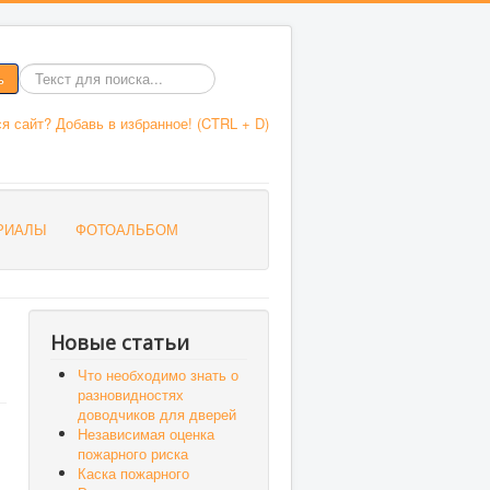
ь
Введите
текст
я сайт? Добавь в избранное! (CTRL + D)
для
поиска
РИАЛЫ
ФОТОАЛЬБОМ
Новые статьи
Что необходимо знать о
разновидностях
доводчиков для дверей
Независимая оценка
пожарного риска
Каска пожарного