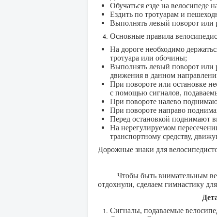
Обучаться езде на велосипеде н
Ездить по тротуарам и пешехо
Выполнять левый поворот или р
Основные правила велосипедис
На дороге необходимо держаться
тротуара или обочины;
Выполнять левый поворот или р
движения в данном направлени
При повороте или остановке не
с помощью сигналов, подаваем
При повороте налево поднимают
При повороте направо поднимаю
Перед остановкой поднимают вв
На нерегулируемом пересечени
транспортному средству, движу
Дорожные знаки для велосипедист
Чтобы быть внимательным велоси
отдохнули, сделаем гимнастику для
Дет
Сигналы, подаваемые велосипе