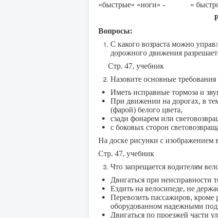
«быстрые» «ноги» - « быстро
Р
Вопросы:
С какого возраста можно управ
дорожного движения разрешаетс
Стр. 47, учебник
Назовите основные требования 
Иметь исправные тормоза и звук
При движении на дорогах, в те
(фарой) белого цвета,
сзади фонарем или световозвра
с боковых сторон световозвращ
На доске рисунки с изображением 
Стр. 47, учебник
Что запрещается водителям вел
Двигаться при неисправности 
Ездить на велосипеде, не держас
Перевозить пассажиров, кроме р
оборудованном надежными под
Двигаться по проезжей части 