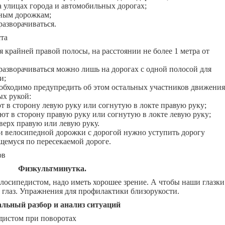
а улицах города и автомобильных дорогах;
дным дорожкам;
азворачиваться.
та
 крайней правой полосы, на расстоянии не более 1 метра от
азворачиваться можно лишь на дорогах с одной полосой для
и;
обходимо предупредить об этом остальных участников движения
ых рукой:
 в сторону левую руку или согнутую в локте правую руку;
т в сторону правую руку или согнутую в локте левую руку;
ерх правую или левую руку.
и велосипедной дорожки с дорогой нужно уступить дорогу
щемуся по пересекаемой дороге.
ов
Физкультминутка.
педистом, надо иметь хорошее зрение. А чтобы наши глазки
 глаз. Упражнения для профилактики близорукости.
альный разбор и анализ ситуаций
дистом при поворотах