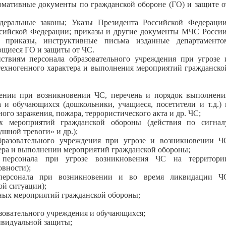
мативные документы по гражданской обороне (ГО) и защите о
деральные законы; Указы Президента Российской Федерации
ссийской Федерации; приказы и другие документы МЧС России
; приказы, инструктивные письма изданные департаменто
ающиеся ГО и защиты от ЧС.
твиям персонала образовательного учреждения при угрозе 
ехногенного характера и выполнения мероприятий гражданско
дении при возникновении ЧС, перечень и порядок выполнени
 и обучающихся (дошкольники, учащиеся, посетители и т.д.) 
ого заражения, пожара, террористического акта и др. ЧС;
х мероприятий гражданской обороны (действия по сигнал
шной тревоги» и др.);
бразовательного учреждения при угрозе и возникновении Ч
тера и выполнении мероприятий гражданской обороны;
 персонала при угрозе возникновения ЧС на территори
вности);
персонала при возникновении и во время ликвидации Ч
й ситуации);
вных мероприятий гражданской обороны;
азовательного учреждения и обучающихся;
дивидуальной защиты;