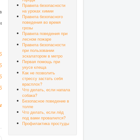
Правила безопасности
на уроках химии
в
Правила безопасного
поведения во время
и
грозы
Правила поведения при
лесном пожаре
Правила безопасности
при пользовании
5
эскалатором в метро
Первая помощь при
5
укусе клеща
Как не позволить
5
стрессу застать себя
врасплох?
5
Что делать, если напала
собака?
Безопасное поведение в
u
толпе
Что делать, если лёд
под вами провалился?
Профилактика простуды