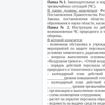
Папка №1.
Законодательные и нор
чрезвычайных ситуаций (ЧС).
В папке должны находиться
: Фе
Постановления Правительства Ро
Законы, постановления области
образования и науки области, кас
Папка № 2.
Инструкция по дейс
возникновении ЧС природного и т
обороны.
В которой излагается:
- возможная обстановка в учреж
мероприятий по защите персонала
условиях химического, радиоактивн
- вопросы выполнения основны
«Воздушная тревога», «Отбой возду
- порядок действий персонала о
природного и техногенного харак
- календарный план действий
_________(режим повышенной гото
- календарный план действий 
_____________ (режим чрезвычайно
- организация и выполнение осно
- схема оповещения сотрудников;
- расчет на укрытие персонала обр
- ведомость на выдачи средств ин