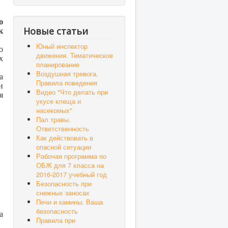
ю
Новые статьи
к
Юный инспектор
о
движения. Тематическое
х
планирование
Воздушная тревога.
а
Правила поведения
и
Видео "Что делать при
я
укусе клеща и
насекомых"
Пал травы.
Ответственность
Как действовать в
опасной ситуации
Рабочая программа по
ОБЖ для 7 класса на
2016-2017 учебный год
Безопасность при
снежных заносах
Печи и камины. Ваша
безопасность
а
Правила при