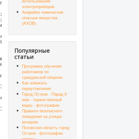
использовании
т
электроприборов
Аварийно химические
;
опасные вещества
;
(АХОВ)
м
и
й
Популярные
статьи
я
в
Программа обучения
работников по
у
гражданской обороне
Как избежать
С
переутомления
Город Остров - Парад 9
и
мая - торжественный
марш - фотографии
С
Правила безопасного
поведения на улицах
вечером
Псковская область город
Остров - фотографии
города