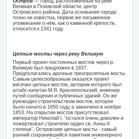
Остров
— город, расположенный на реке
ФОТОАЛЬБОМ
Великая в Псковской области, центр
Островского района. Дата основания города
точно не известна, первое же письменное
упоминание о нём, как о каменной крепости,
относится к 1341 году.
Цепные мосты через реку Великую
Первый проект постоянных мостов через р.
Великую был предложен в 1837.
Предполагались арочные трехпролетные мосты.
Cамым целесообразным оказался проект
висячих цепных мостов, автором которого был
штабс-капитан М.Я. Краснопольский, инженер
путей сообщения и публичных зданий. Он же
руководил строительством мостов, которое
было начато в 1850 году, а закончено в ноябре
1853. На открытии мостов присутствовал
император Николай I, "остался очень доволен и
пожертвовал строителю орден св. Анны II
степени". Островские цепные мосты - самый
ранний сохранившийся памятник инженерного