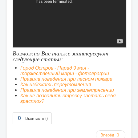
Возможно Вас также заинтересуют
следующие статьи:
Город Остров - Парад 9 мая -
торжественный марш - фотографии
Правила поведения при лесном пожаре
Как избежать переутомления
Правила поведения при землетрясении
Как не позволить стрессу застать себя
врасплох?
Вконтакте (
)
Вперёд