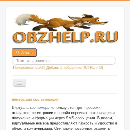
Искать
Введит
Понравился сайт? Добавь в избранное! (CTRL + D)
текст
для
поиска
Включить/
выключить
навигацию
номера для смс активации
ГЛАВНАЯ
Виртуальные
номера
используются для проверки
ДОКУМЕНТЫ
аккаунтов, регистрации в онлайн-сервисах, авторизации и
получения информации через SMS-сообщения. В целом,
ОБЖ
виртуальные номера предоставляют гибкость и удобство в
области коммуникации. Они также позволяют отделить
ВАША БЕЗОПАСНОСТЬ