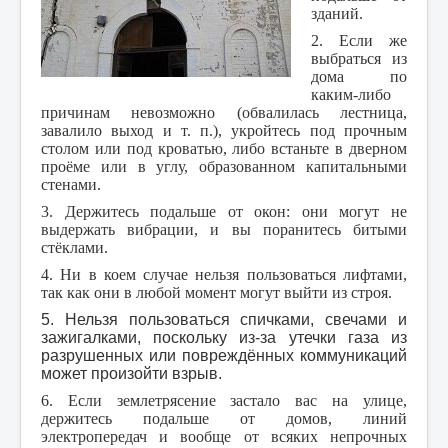
зданий.
2. Если же
выбраться из
дома по
каким-либо
причинам невозможно (обвалилась лестница,
завалило выход и т. п.), укройтесь под прочным
столом или под кроватью, либо встаньте в дверном
проёме или в углу, образованном капитальными
стенами.
3. Держитесь подальше от окон: они могут не
выдержать вибрации, и вы поранитесь битыми
стёклами.
4. Ни в коем случае нельзя пользоваться лифтами,
так как они в любой момент могут выйти из строя.
5. Нельзя пользоваться спичками, свечами и
зажигалками, поскольку из-за утечки газа из
разрушенных или повреждённых коммуникаций
может произойти взрыв.
6. Если землетрясение застало вас на улице,
держитесь подальше от домов, линий
электропередач и вообще от всяких непрочных