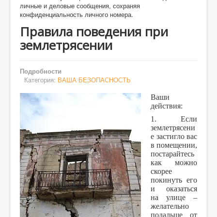
личные и деловые сообщения, сохраняя
конфиденциальность личного номера.
ПЕРВАЯ ПОМОЩЬ
Правила поведения при
ВИДЕОМАТЕРИАЛЫ
землетрясении
ФОТОАЛЬБОМ
Подробности
Категория:
ВАША БЕЗОПАСНОСТЬ
Ваши
действия:
1. Если
землетрясени
е застигло вас
в помещении,
постарайтесь
как можно
скорее
покинуть его
и оказаться
на улице –
желательно
подальше от