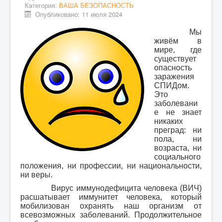
Категория:
ВАША БЕЗОПАСНОСТЬ
Опубликовано: 11 июля 2024
ПЕРВАЯ ПОМОЩЬ
Мы
ВИДЕОМАТЕРИАЛЫ
живём в
ФОТОАЛЬБОМ
мире, где
существует
опасность
заражения
СПИДом.
Это
заболевани
е не знает
никаких
преград: ни
пола, ни
возраста, ни
социального
положения, ни профессии, ни национальности,
ни веры.
Вирус иммунодефицита человека (ВИЧ)
расшатывает иммунитет человека, который
мобилизован охранять наш организм от
всевозможных заболеваний. Продолжительное